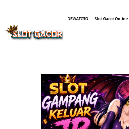
Skip
to
content
DEWATOTO
Slot Gacor Online
Buka Info Lebih Lanjut