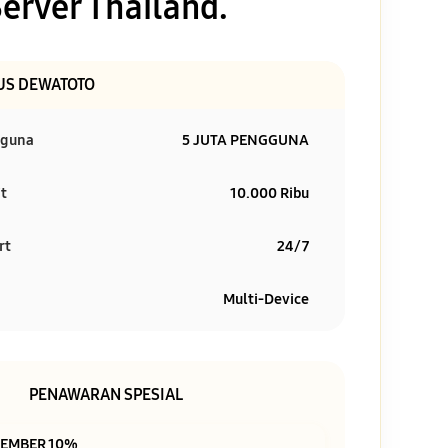
erver Thailand.
TUS DEWATOTO
gguna
5 JUTA PENGGUNA
t
10.000 Ribu
rt
24/7
Multi-Device
PENAWARAN SPESIAL
EMBER 10%