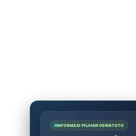
Layer Popup Close
INFORMASI PILIHAN DEWATOTO