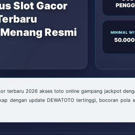
s Slot Gacor
PENG
Terbaru
 Menang Resmi
MINIMAL W
50.000
.
acor terbaru 2026 akses toto online gampang jackpot denga
gkap dengan update DEWATOTO tertinggi, bocoran pola sc