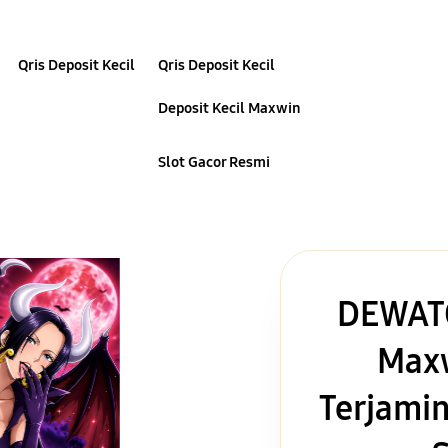
Qris Deposit Kecil
Qris Deposit Kecil
Deposit Kecil Maxwin
Slot Gacor Resmi
DEWATO
Maxw
Terjami