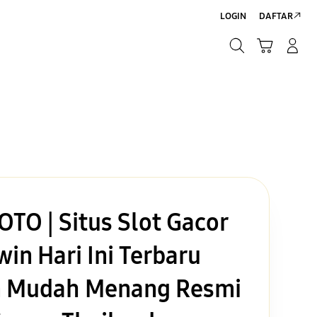
LOGIN
DAFTAR
Cari
Troli
Login/Sign-Up
Cari
TO | Situs Slot Gacor
in Hari Ini Terbaru
n Mudah Menang Resmi