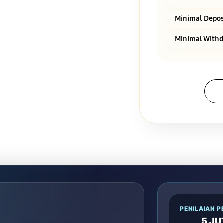
Minimal Depos
Minimal Withd
PENILAIAN 
5 JU