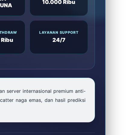
10.000 Ribu
GUNA
ITHDRAW
LAYANAN SUPPORT
 Ribu
24/7
n server internasional premium anti-
atter naga emas, dan hasil prediksi